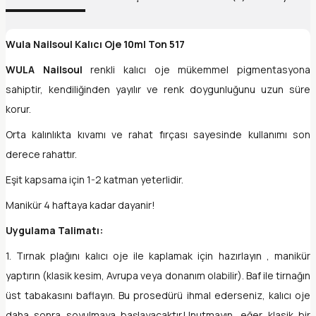
Wula Nailsoul Kalıcı Oje 10ml Ton 517
WULA Nailsoul
renkli kalıcı oje mükemmel pigmentasyona
sahiptir, kendiliğinden yayılır ve renk doygunluğunu uzun süre
korur.
Orta kalınlıkta kıvamı ve rahat fırçası sayesinde kullanımı son
derece rahattır.
Eşit kapsama için 1-2 katman yeterlidir.
Manikür 4 haftaya kadar dayanir!
Uygulama Talimatı:
1. Tırnak plağını kalıcı oje ile kaplamak için hazırlayın , manikür
yaptırın (klasik kesim, Avrupa veya donanım olabilir). Baf ile tirnağın
üst tabakasını baflayın. Bu prosedürü ihmal ederseniz, kalıcı oje
daha sonra soyulmaya başlayacaktır.Unutmayın, eğer klasik bir