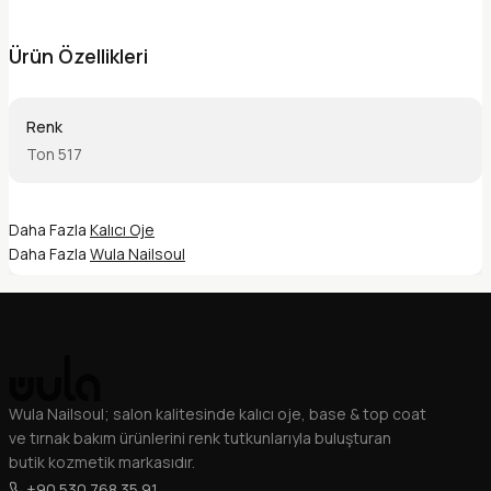
Ürün Özellikleri
Renk
Ton 517
Daha Fazla
Kalıcı Oje
Daha Fazla
Wula Nailsoul
Wula Nailsoul; salon kalitesinde kalıcı oje, base & top coat
ve tırnak bakım ürünlerini renk tutkunlarıyla buluşturan
butik kozmetik markasıdır.
+90 530 768 35 91