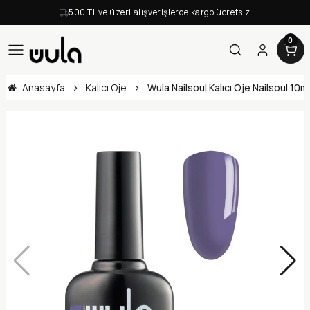
500 TL ve üzeri alışverişlerde kargo ücretsiz
0
Anasayfa
Kalıcı Oje
Wula Nailsoul Kalıcı Oje Nailsoul 10m