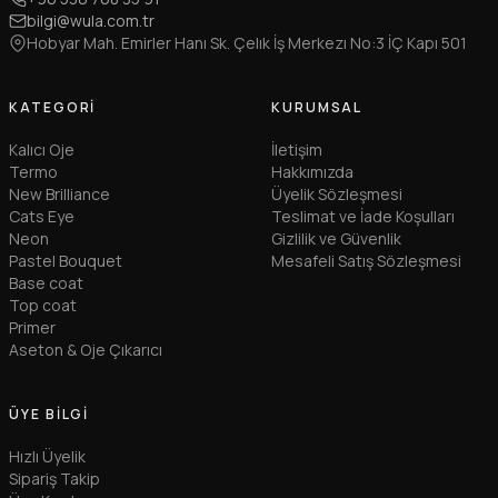
bilgi@wula.com.tr
Hobyar Mah. Emirler Hanı Sk. Çelık İş Merkezı No:3 İÇ Kapı 501
KATEGORI
KURUMSAL
Kalıcı Oje
İletişim
Termo
Hakkımızda
New Brilliance
Üyelik Sözleşmesi
Cats Eye
Teslimat ve İade Koşulları
Neon
Gizlilik ve Güvenlik
Pastel Bouquet
Mesafeli Satış Sözleşmesi
Base coat
Top coat
Primer
Aseton & Oje Çıkarıcı
ÜYE BILGI
Hızlı Üyelik
Sipariş Takip