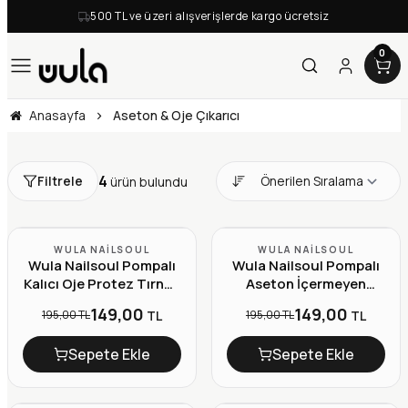
500 TL ve üzeri alışverişlerde kargo ücretsiz
0
Anasayfa
Aseton & Oje Çıkarıcı
4
Filtrele
ürün bulundu
YENI
YENI
WULA NAILSOUL
WULA NAILSOUL
Wula Nailsoul Pompalı
Wula Nailsoul Pompalı
-%24
-%24
Kalıcı Oje Protez Tırnak
Aseton İçermeyen
Temizleyici Cleanser
Limon Kokulu Oje
149,00
149,00
195,00 TL
195,00 TL
TL
TL
2in1 200ml
Çıkarıcı 200ml
Sepete Ekle
Sepete Ekle