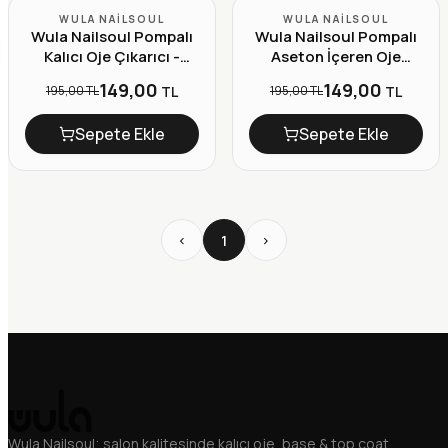
YENI
YENI
WULA NAILSOUL
WULA NAILSOUL
Wula Nailsoul Pompalı
Wula Nailsoul Pompalı
-%24
-%24
Kalıcı Oje Çıkarıcı -
Aseton İçeren Oje
Remover 200ml
Çıkarıcı 200ml
149,00
149,00
195,00 TL
195,00 TL
TL
TL
Sepete Ekle
Sepete Ekle
1
Wula Nailsoul; salon kalitesinde kalıcı oje, base & top coat