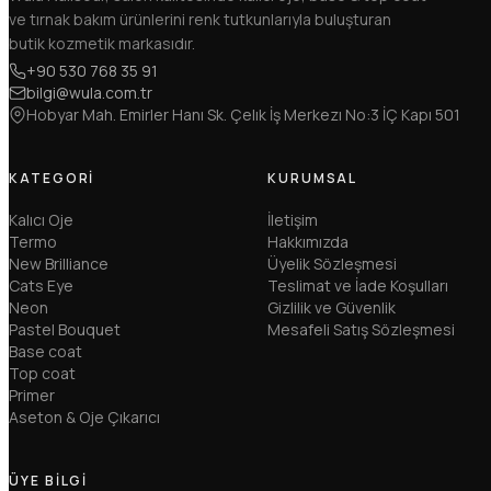
ve tırnak bakım ürünlerini renk tutkunlarıyla buluşturan
butik kozmetik markasıdır.
+90 530 768 35 91
bilgi@wula.com.tr
Hobyar Mah. Emirler Hanı Sk. Çelık İş Merkezı No:3 İÇ Kapı 501
KATEGORI
KURUMSAL
Kalıcı Oje
İletişim
Termo
Hakkımızda
New Brilliance
Üyelik Sözleşmesi
Cats Eye
Teslimat ve İade Koşulları
Neon
Gizlilik ve Güvenlik
Pastel Bouquet
Mesafeli Satış Sözleşmesi
Base coat
Top coat
Primer
Aseton & Oje Çıkarıcı
ÜYE BILGI