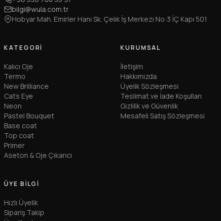
bilgi@wula.com.tr
Hobyar Mah. Emirler Hanı Sk. Çelık İş Merkezı No:3 İÇ Kapı 501
KATEGORI
KURUMSAL
Kalıcı Oje
İletişim
Termo
Hakkımızda
New Brilliance
Üyelik Sözleşmesi
Cats Eye
Teslimat ve İade Koşulları
Neon
Gizlilik ve Güvenlik
Pastel Bouquet
Mesafeli Satış Sözleşmesi
Base coat
Top coat
Primer
Aseton & Oje Çıkarıcı
ÜYE BILGI
Hızlı Üyelik
Sipariş Takip