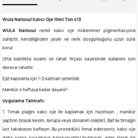
Wula Nailsoul Kalıcı Oje 10ml Ton 413
WULA Nailsoul
renkli kalıcı oje mükemmel pigmentasyona
sahiptir, kendiliğinden yayılır ve renk doygunluğunu uzun süre
korur.
Orta kalınlıkta kıvamı ve rahat fırçası sayesinde kullanımı son
derece rahattır.
Eşit kapsama için 1-2 katman yeterlidir.
Manikür 4 haftaya kadar dayanir!
Uygulama Talimatı:
1. Tırnak plağını kalıcı oje ile kaplamak için hazırlayın , manikür
yaptırın (klasik kesim, Avrupa veya donanım olabilir). Baf ile tirnağın
üst tabakasını baflayın. Bu prosedürü ihmal ederseniz, kalıcı oje
daha sonra soyulmaya başlayacaktır.Unutmayın, eğer klasik bir