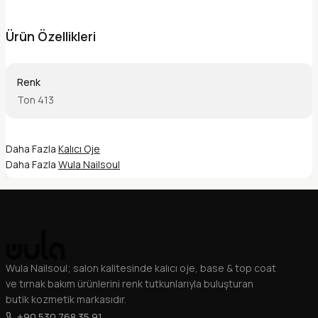
Ürün Özellikleri
Renk
Ton 413
Daha Fazla
Kalıcı Oje
Daha Fazla
Wula Nailsoul
Wula Nailsoul; salon kalitesinde kalıcı oje, base & top coat
ve tırnak bakım ürünlerini renk tutkunlarıyla buluşturan
butik kozmetik markasıdır.
+90 530 768 35 91