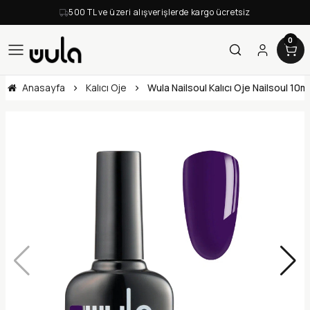
500 TL ve üzeri alışverişlerde kargo ücretsiz
0
Anasayfa
Kalıcı Oje
Wula Nailsoul Kalıcı Oje Nailsoul 10m