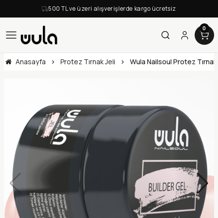
500 TL ve üzeri alışverişlerde kargo ücretsiz
0
Anasayfa
Protez Tırnak Jeli
Wula Nailsoul Protez Tırnak