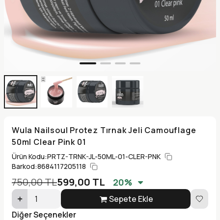
Wula Nailsoul Protez Tırnak Jeli Camouflage
50ml Clear Pink 01
Ürün Kodu:
PRTZ-TRNK-JL-50ML-01-CLER-PNK
Barkod:
8684117205118
750,00
TL
599,00
TL
20
%
Sepete Ekle
Diğer Seçenekler