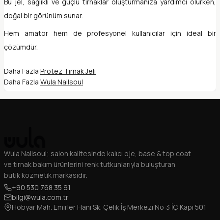
Bu jel, sağlıklı ve güçlü tırnaklar oluşturmanıza yardımcı olurken,
doğal bir görünüm sunar.
Hem amatör hem de profesyonel kullanıcılar için ideal bir
çözümdür.
Daha Fazla
Protez Tırnak Jeli
Daha Fazla
Wula Nailsoul
Wula Nailsoul; salon kalitesinde kalıcı oje, base & top coat
ve tırnak bakım ürünlerini renk tutkunlarıyla buluşturan
butik kozmetik markasıdır.
+90 530 768 35 91
bilgi@wula.com.tr
Hobyar Mah. Emirler Hanı Sk. Çelık İş Merkezı No:3 İÇ Kapı 501