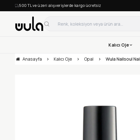
500 TL ve üzeri alışverişlerde kargo ücretsiz
Kalıcı Oje
Anasayfa
Kalıcı Oje
Opal
Wula Nailsoul Nai