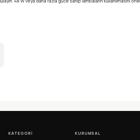
layın. 48 W veya daha fazla güce sahip lambaların kullanılmasını öneri
KATEGORI
KURUMSAL