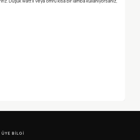
riz. Düşük watt'lı veya ömrü kısa bir lamba kullanıyorsanız,
ÜYE BILGI