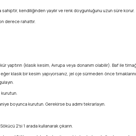
ahiptir, kendiliğinden yayılır ve renk doygunluğunu uzun süre korur.
on derece rahattır.
manikür yaptırın (klasik kesim, Avrupa veya donanım olabilir). Baf ile ti
ğer klasik bir kesim yapıyorsanız, jel oje sürmeden önce tırnaklarınız
gulayın.
 kurutun.
 saniye boyunca kurutun. Gerekirse bu adımı tekrarlayın.
ökücü 2'si 1 arada kullanarak çıkarın.