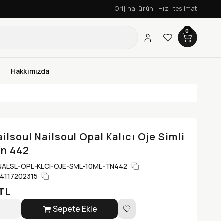
Orijinal ürün · Hızlı teslimat
0
Hakkımızda
ilsoul Nailsoul Opal Kalıcı Oje Simli
on 442
NALSL-OPL-KLCI-OJE-SML-10ML-TN442
4117202315
TL
Sepete Ekle