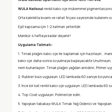
WULA Nailsoul
renkli kalıcı oje mükemmel pigmentasyona s
Orta kalınlıkta kıvamı ve rahat fırçası sayesinde kullanımı s
Eşit kapsama için 1-2 katman yeterlidir.
Manikür 4 haftaya kadar dayanir!
Uygulama Talimatı:
1. Tırnak plağını kalıcı oje ile kaplamak için hazırlayın , 
kalıcı oje daha sonra soyulmaya başlayacaktır.Unutmayın, e
nem buharlaşsın. Tırnak plağını yağdan arındırın, Primer uy
2. Rubber bazı uygulayın. LED lambada 60 saniye boyunca
3. İnce bir kat renkli kalıcı oje uygulayın. LED lambada 60
4. Top Coat uygulayın. Polimerize edin.
5. Yapışkan tabakayı WULA Tırnak Yağ Giderici ve Yapışkan S