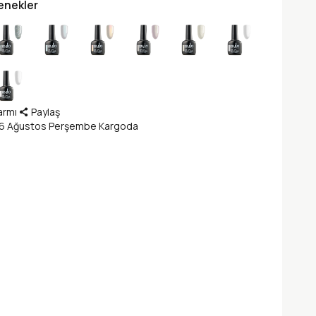
enekler
armı
Paylaş
 6 Ağustos Perşembe Kargoda