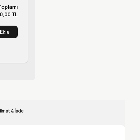
 Toplamı
0,00 TL
 Ekle
limat & İade