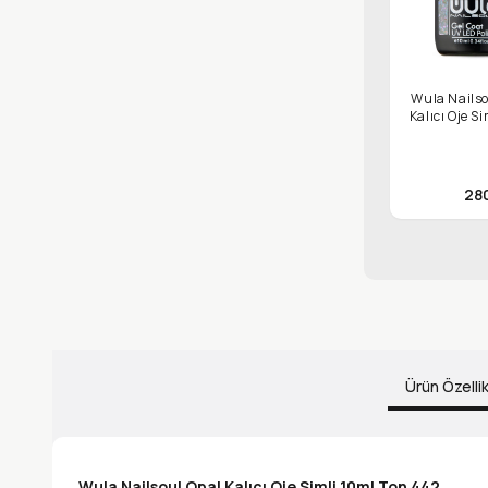
Wula Nailso
Kalıcı Oje S
28
Ürün Özellik
Wula Nailsoul Opal Kalıcı Oje Simli 10ml Ton 442