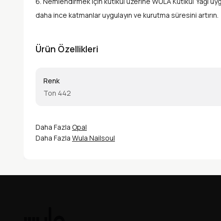
6. Nemlendirmek için kütikül üzerine WULA Kütikül Yağı uygu
daha ince katmanlar uygulayın ve kurutma süresini artırın.
Ürün Özellikleri
Renk
Ton 442
Daha Fazla
Opal
Daha Fazla
Wula Nailsoul