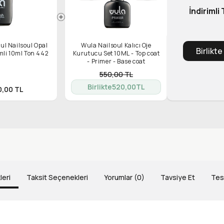
İndirimli
ul Nailsoul Opal
Wula Nailsoul Kalıcı Oje
Birlikte
imli 10ml Ton 442
Kurutucu Set 10ML - Top coat
- Primer - Base coat
550,00
TL
Birlikte
520,00
TL
0,00
TL
leri
Taksit Seçenekleri
Yorumlar (0)
Tavsiye Et
Tes