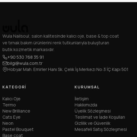
Wula Nailsoul; salon kalitesinde kalıcı oje, base & top coat
ve tırnak bakım ürünlerini renk tutkunlarıyla buluşturan
butik kozmetik markasıdır.
+90 530 768 35 91
bilgi@wula.com.tr
Hobyar Mah. Emirler Hanı Sk. Çelık İş Merkezı No:3 İÇ Kapı 501
KATEGORI
KURUMSAL
Kalıcı Oje
İletişim
Termo
Hakkımızda
New Brilliance
Üyelik Sözleşmesi
Cats Eye
Teslimat ve İade Koşulları
Neon
Gizlilik ve Güvenlik
Pastel Bouquet
Mesafeli Satış Sözleşmesi
Base coat