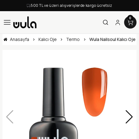
500 TL ve üzeri alışverişlerde kargo ücretsiz
0
Anasayfa
Kalıcı Oje
Termo
Wula Nailsoul Kalıcı Oje