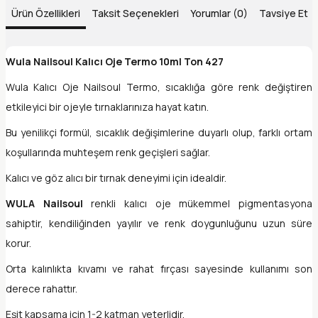
Ürün Özellikleri
Taksit Seçenekleri
Yorumlar (0)
Tavsiye Et
Wula Nailsoul Kalıcı Oje Termo 10ml Ton 427
Wula Kalıcı Oje Nailsoul Termo, sıcaklığa göre renk değiştiren
etkileyici bir ojeyle tırnaklarınıza hayat katın.
Bu yenilikçi formül, sıcaklık değişimlerine duyarlı olup, farklı ortam
koşullarında muhteşem renk geçişleri sağlar.
Kalıcı ve göz alıcı bir tırnak deneyimi için idealdir.
WULA Nailsoul
renkli kalıcı oje mükemmel pigmentasyona
sahiptir, kendiliğinden yayılır ve renk doygunluğunu uzun süre
korur.
Orta kalınlıkta kıvamı ve rahat fırçası sayesinde kullanımı son
derece rahattır.
Eşit kapsama için 1-2 katman yeterlidir.