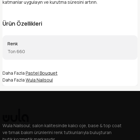
katmanlar uygulayın ve kurutma süresini artırın.
Ürün Özellikleri
Renk
Ton 660
Daha Fazla
Pastel Bouquet
Daha Fazla
Wula Nailsoul
Wula Nailsoul; salon kalitesinde kalıcı oje, base & top coat
ve tırnak bakım ürünlerini renk tutkunlarıyla buluşturan
butik kozmetik markasıdır.