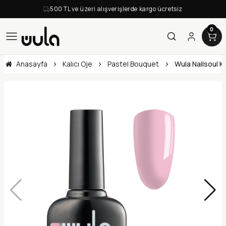
500 TL ve üzeri alışverişlerde kargo ücretsiz
0
Anasayfa
Kalıcı Oje
Pastel Bouquet
Wula Nailsoul K