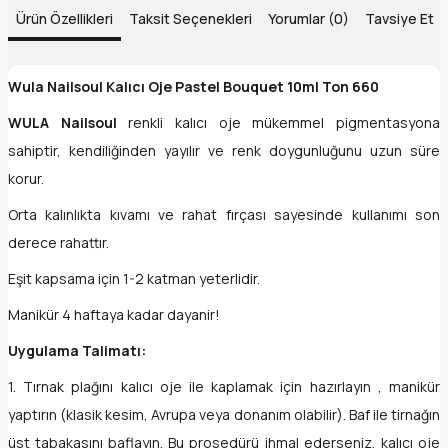
Ürün Özellikleri
Taksit Seçenekleri
Yorumlar (0)
Tavsiye Et
Wula Nailsoul Kalıcı Oje Pastel Bouquet 10ml Ton 660
WULA Nailsoul
renkli kalıcı oje mükemmel pigmentasyona
sahiptir, kendiliğinden yayılır ve renk doygunluğunu uzun süre
korur.
Orta kalınlıkta kıvamı ve rahat fırçası sayesinde kullanımı son
derece rahattır.
Eşit kapsama için 1-2 katman yeterlidir.
Manikür 4 haftaya kadar dayanir!
Uygulama Talimatı:
1. Tırnak plağını kalıcı oje ile kaplamak için hazırlayın , manikür
yaptırın (klasik kesim, Avrupa veya donanım olabilir). Baf ile tirnağın
üst tabakasını baflayın. Bu prosedürü ihmal ederseniz, kalıcı oje