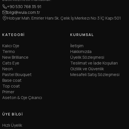
+90 530 768 35 91
bilgi@wula.com.tr
Hobyar Mah. Emirler Hanı Sk. Çelık İş Merkezı No:3 İÇ Kapı 501
KATEGORI
KURUMSAL
Kalıcı Oje
İletişim
Termo
Hakkımızda
New Brilliance
Üyelik Sözleşmesi
Cats Eye
Teslimat ve İade Koşulları
Neon
Gizlilik ve Güvenlik
Pastel Bouquet
Mesafeli Satış Sözleşmesi
Base coat
Top coat
Primer
Aseton & Oje Çıkarıcı
ÜYE BILGI
Hızlı Üyelik