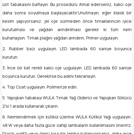
üst tabakasını baflayın. Bu prosedürü ihmal ederseniz, kalıcı oje
daha sonra soyulmaya başlayacaktır.Unutmayın, eğer klasik bir
kesim yapıyorsanız, jel oje sürmeden önce tırnaklarınızın iyice
kurutulması ve yağdan arındırılması gerekir ki tüm nem
buharlaşsın. Tırnak plağını yağdan arındırın, Primer uygulayın.
2. Rubber bazı uygulayın. LED lambada 60 saniye boyunca
kurutun.
3. İnce bir kat renkli kalıcı oje uygulayın. LED lambada 60 saniye
boyunca kurutun. Gerekirse bu adımı tekrarlayın.
4. Top Coat uygulayın. Polimerize edin.
5. Yapışkan tabakayı WULA Tırnak Yağ Giderici ve Yapışkan Sökücü
2'si 1 arada kullanarak çıkarın.
6. Nemlendirmek için kütikül üzerine WULA Kütikül Yağı uygulayın.
48 W veya daha fazla güce sahip lambaların kullanılmasını öneririz.
Düşük watt'lı veya ömrü kısa bir lamba kullanıyorsanız, daha ince