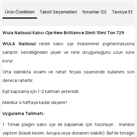
Ürün Özellikleri
Taksit Seçenekleri
Yorumlar (0)
Tavsiye Et
Wula Nailsoul Kalıcı Oje New Brilliance Simli 10ml Ton 729
WULA Nailsoul
renkli kalıcı oje mükemmel pigmentasyona
sahiptir, kendiliğinden yayılır ve renk doygunluğunu uzun süre
korur.
Orta kalınlıkta kıvamı ve rahat fırçası sayesinde kullanımı son
derece rahattır.
Eşit kapsama için 1-2 katman yeterlidir.
Manikür 4 haftaya kadar dayanir!
Uygulama Talimatı:
1. Tırnak plağını kalıcı oje ile kaplamak için hazırlayın , manikür
yaptırın (klasik kesim, Avrupa veya donanım olabilir). Baf ile tirnağın