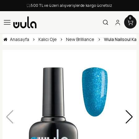
500 TL ve üzeri alışverişlerde kargo ücretsiz
0
Anasayfa
Kalıcı Oje
New Brilliance
Wula Nailsoul Kalı