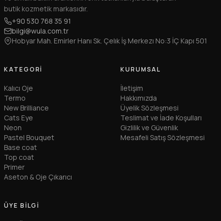
butik kozmetik markasıdır.
+90 530 768 35 91
bilgi@wula.com.tr
Hobyar Mah. Emirler Hanı Sk. Çelık İş Merkezı No:3 İÇ Kapı 501
KATEGORI
KURUMSAL
Kalıcı Oje
İletişim
Termo
Hakkımızda
New Brilliance
Üyelik Sözleşmesi
Cats Eye
Teslimat ve İade Koşulları
Neon
Gizlilik ve Güvenlik
Pastel Bouquet
Mesafeli Satış Sözleşmesi
Base coat
Top coat
Primer
Aseton & Oje Çıkarıcı
ÜYE BILGI