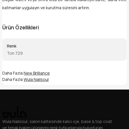
katmanlar uygulayın ve kurutma süresini artırın.
Ürün Özellikleri
Renk
Ton 729
Daha Fazla
New Brilliance
Daha Fazla
Wula Nailsoul
Wula Nailsoul; salon kalitesinde kalıcı oje, base & top coat
ve tırnak bakım ürünlerini renk tutkunlarıyla buluşturan