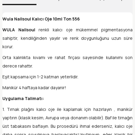
Wula Nailsoul Kalıcı Oje 10ml Ton 556
WULA Nailsoul
renkli kalıcı oje mükemmel pigmentasyona
sahiptir, kendiliğinden yayılır ve renk doygunluğunu uzun süre
korur.
Orta kalınlıkta kıvamı ve rahat fırçası sayesinde kullanımı son
derece rahattır.
Eşit kapsama için 1-2 katman yeterlidir.
Manikür 4 haftaya kadar dayanir!
Uygulama Talimatı:
1. Tırnak plağını kalıcı oje ile kaplamak için hazırlayın , manikür
yaptırın (klasik kesim, Avrupa veya donanım olabilir). Baf ile tirnağın
üst tabakasını baflayın. Bu prosedürü ihmal ederseniz, kalıcı oje
daha sonra soyulmaya başlayacaktır.Unutmayın, eğer klasik bir