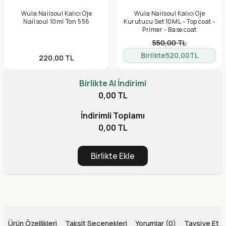
Wula Nailsoul Kalıcı Oje
Wula Nailsoul Kalıcı Oje
Nailsoul 10ml Ton 556
Kurutucu Set 10ML - Top coat -
Primer - Base coat
550,00
TL
Birlikte
520,00
TL
220,00
TL
Birlikte Al İndirimi
0,00 TL
İndirimli Toplamı
0,00 TL
Birlikte Ekle
Ürün Özellikleri
Taksit Seçenekleri
Yorumlar (0)
Tavsiye Et