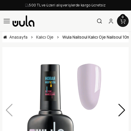
500 TL ve üzeri alışverişlerde kargo ücretsiz
0
Anasayfa
Kalıcı Oje
Wula Nailsoul Kalıcı Oje Nailsoul 10