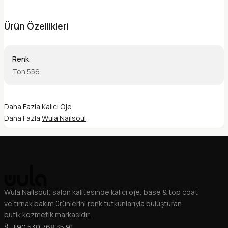
Ürün Özellikleri
Renk
Ton 556
Daha Fazla
Kalıcı Oje
Daha Fazla
Wula Nailsoul
Wula Nailsoul; salon kalitesinde kalıcı oje, base & top coat
ve tırnak bakım ürünlerini renk tutkunlarıyla buluşturan
butik kozmetik markasıdır.
+90 530 768 35 91