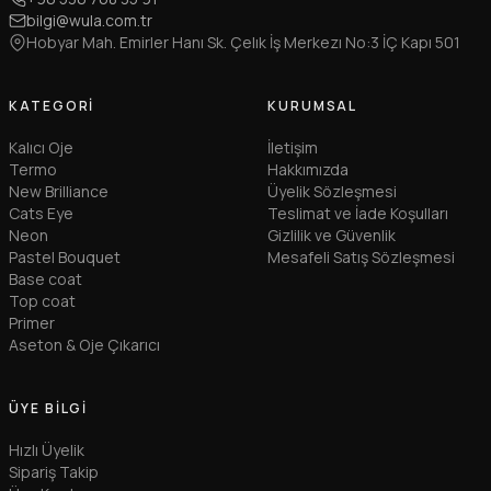
bilgi@wula.com.tr
Hobyar Mah. Emirler Hanı Sk. Çelık İş Merkezı No:3 İÇ Kapı 501
KATEGORI
KURUMSAL
Kalıcı Oje
İletişim
Termo
Hakkımızda
New Brilliance
Üyelik Sözleşmesi
Cats Eye
Teslimat ve İade Koşulları
Neon
Gizlilik ve Güvenlik
Pastel Bouquet
Mesafeli Satış Sözleşmesi
Base coat
Top coat
Primer
Aseton & Oje Çıkarıcı
ÜYE BILGI
Hızlı Üyelik
Sipariş Takip