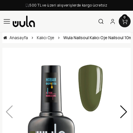
500 TL ve üzeri alışverişlerde kargo ücretsiz
0
Anasayfa
Kalıcı Oje
Wula Nailsoul Kalıcı Oje Nailsoul 10m