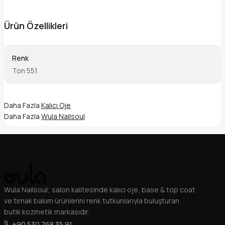
Ürün Özellikleri
Renk
Ton 551
Daha Fazla
Kalıcı Oje
Daha Fazla
Wula Nailsoul
Wula Nailsoul; salon kalitesinde kalıcı oje, base & top coat
ve tırnak bakım ürünlerini renk tutkunlarıyla buluşturan
butik kozmetik markasıdır.
+90 530 768 35 91