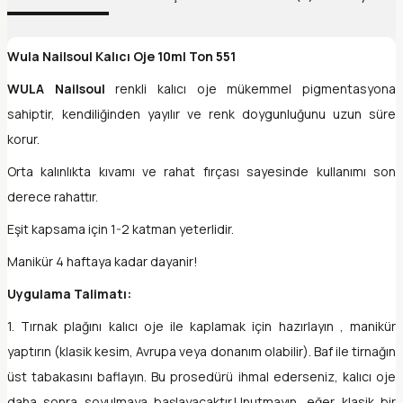
Wula Nailsoul Kalıcı Oje 10ml Ton 551
WULA Nailsoul
renkli kalıcı oje mükemmel pigmentasyona
sahiptir, kendiliğinden yayılır ve renk doygunluğunu uzun süre
korur.
Orta kalınlıkta kıvamı ve rahat fırçası sayesinde kullanımı son
derece rahattır.
Eşit kapsama için 1-2 katman yeterlidir.
Manikür 4 haftaya kadar dayanir!
Uygulama Talimatı:
1. Tırnak plağını kalıcı oje ile kaplamak için hazırlayın , manikür
yaptırın (klasik kesim, Avrupa veya donanım olabilir). Baf ile tirnağın
üst tabakasını baflayın. Bu prosedürü ihmal ederseniz, kalıcı oje
daha sonra soyulmaya başlayacaktır.Unutmayın, eğer klasik bir