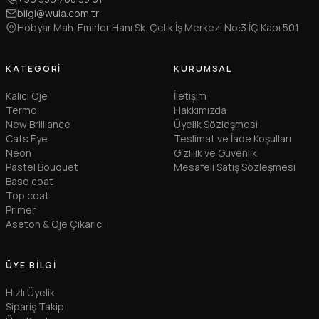
bilgi@wula.com.tr
Hobyar Mah. Emirler Hanı Sk. Çelık İş Merkezı No:3 İÇ Kapı 501
KATEGORI
KURUMSAL
Kalıcı Oje
İletişim
Termo
Hakkımızda
New Brilliance
Üyelik Sözleşmesi
Cats Eye
Teslimat ve İade Koşulları
Neon
Gizlilik ve Güvenlik
Pastel Bouquet
Mesafeli Satış Sözleşmesi
Base coat
Top coat
Primer
Aseton & Oje Çıkarıcı
ÜYE BILGI
Hızlı Üyelik
Sipariş Takip