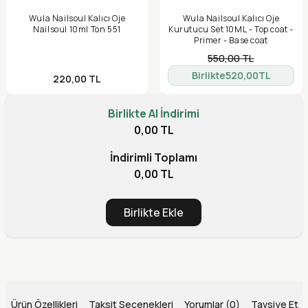
Wula Nailsoul Kalıcı Oje
Wula Nailsoul Kalıcı Oje
Nailsoul 10ml Ton 551
Kurutucu Set 10ML - Top coat -
Primer - Base coat
550,00
TL
Birlikte
520,00
TL
220,00
TL
Birlikte Al İndirimi
0,00 TL
İndirimli Toplamı
0,00 TL
Birlikte Ekle
Ürün Özellikleri
Taksit Seçenekleri
Yorumlar (0)
Tavsiye Et