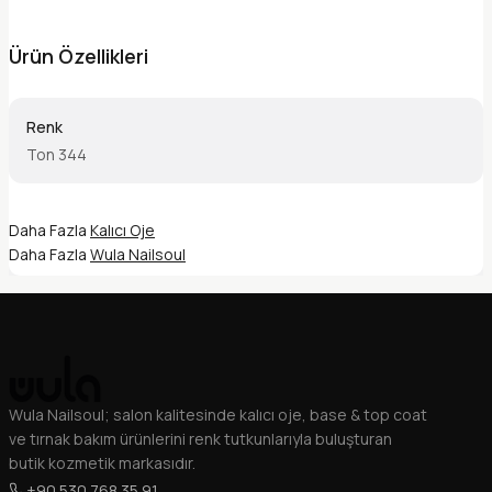
Ürün Özellikleri
Renk
Ton 344
Daha Fazla
Kalıcı Oje
Daha Fazla
Wula Nailsoul
Wula Nailsoul; salon kalitesinde kalıcı oje, base & top coat
ve tırnak bakım ürünlerini renk tutkunlarıyla buluşturan
butik kozmetik markasıdır.
+90 530 768 35 91