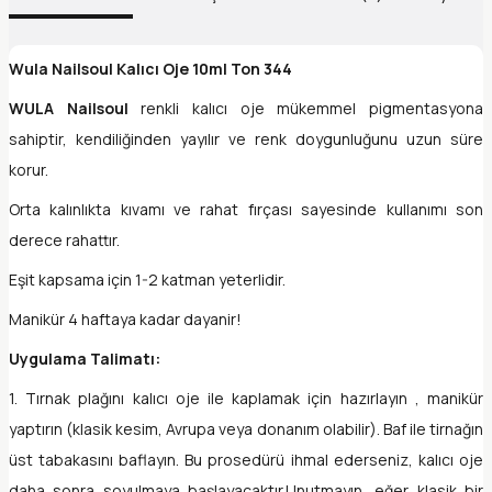
Wula Nailsoul Kalıcı Oje 10ml Ton 344
WULA Nailsoul
renkli kalıcı oje mükemmel pigmentasyona
sahiptir, kendiliğinden yayılır ve renk doygunluğunu uzun süre
korur.
Orta kalınlıkta kıvamı ve rahat fırçası sayesinde kullanımı son
derece rahattır.
Eşit kapsama için 1-2 katman yeterlidir.
Manikür 4 haftaya kadar dayanir!
Uygulama Talimatı:
1. Tırnak plağını kalıcı oje ile kaplamak için hazırlayın , manikür
yaptırın (klasik kesim, Avrupa veya donanım olabilir). Baf ile tirnağın
üst tabakasını baflayın. Bu prosedürü ihmal ederseniz, kalıcı oje
daha sonra soyulmaya başlayacaktır.Unutmayın, eğer klasik bir