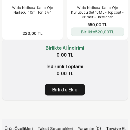
Wula Nailsoul Kalıcı Oje
Wula Nailsoul Kalıcı Oje
Nailsoul 10ml Ton 344
Kurutucu Set 10ML - Top coat -
Primer - Base coat
550,00
TL
Birlikte
520,00
TL
220,00
TL
Birlikte Al İndirimi
0,00 TL
İndirimli Toplamı
0,00 TL
Birlikte Ekle
Ürün Özellikleri
Taksit Seçenekleri
Yorumlar (0)
Tavsiye Et