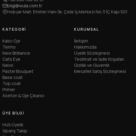
bilgi@wula.com.tr
Hobyar Mah. Emirler Hanı Sk. Çelık İş Merkezı No:3 İÇ Kapı 501
KATEGORI
KURUMSAL
Kalıcı Oje
İletişim
Termo
Hakkımızda
New Brilliance
Üyelik Sözleşmesi
Cats Eye
Teslimat ve İade Koşulları
Neon
Gizlilik ve Güvenlik
Pastel Bouquet
Mesafeli Satış Sözleşmesi
Base coat
Top coat
Primer
Aseton & Oje Çıkarıcı
ÜYE BILGI
Hızlı Üyelik
Sipariş Takip