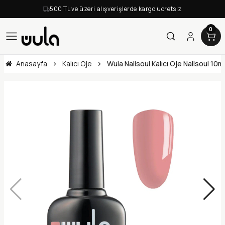
500 TL ve üzeri alışverişlerde kargo ücretsiz
0
Anasayfa
Kalıcı Oje
Wula Nailsoul Kalıcı Oje Nailsoul 10