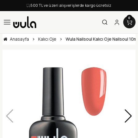
500 TL ve üzeri alışverişlerde kargo ücretsiz
0
Anasayfa
Kalıcı Oje
Wula Nailsoul Kalıcı Oje Nailsoul 10