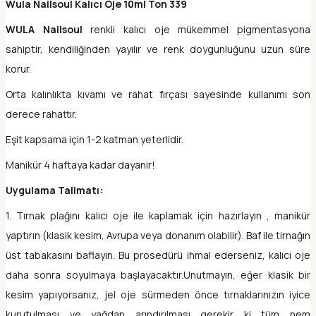
Wula Nailsoul Kalıcı Oje 10ml Ton 339
WULA Nailsoul
renkli kalıcı oje mükemmel pigmentasyona
sahiptir, kendiliğinden yayılır ve renk doygunluğunu uzun süre
korur.
Orta kalınlıkta kıvamı ve rahat fırçası sayesinde kullanımı son
derece rahattır.
Eşit kapsama için 1-2 katman yeterlidir.
Manikür 4 haftaya kadar dayanir!
Uygulama Talimatı:
1. Tırnak plağını kalıcı oje ile kaplamak için hazırlayın , manikür
yaptırın (klasik kesim, Avrupa veya donanım olabilir). Baf ile tirnağın
üst tabakasını baflayın. Bu prosedürü ihmal ederseniz, kalıcı oje
daha sonra soyulmaya başlayacaktır.Unutmayın, eğer klasik bir
kesim yapıyorsanız, jel oje sürmeden önce tırnaklarınızın iyice
kurutulması ve yağdan arındırılması gerekir ki tüm nem