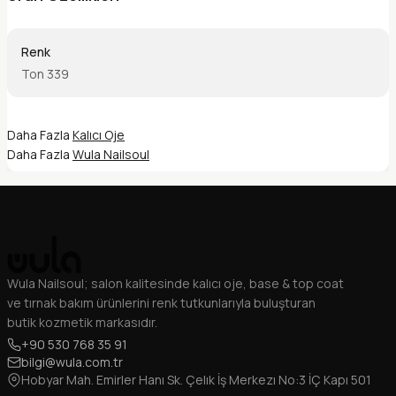
Renk
Ton 339
Daha Fazla
Kalıcı Oje
Daha Fazla
Wula Nailsoul
Wula Nailsoul; salon kalitesinde kalıcı oje, base & top coat
ve tırnak bakım ürünlerini renk tutkunlarıyla buluşturan
butik kozmetik markasıdır.
+90 530 768 35 91
bilgi@wula.com.tr
Hobyar Mah. Emirler Hanı Sk. Çelık İş Merkezı No:3 İÇ Kapı 501