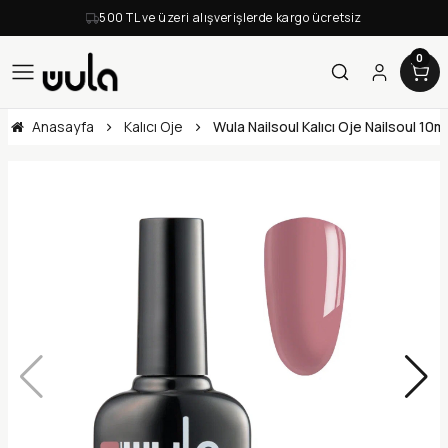
500 TL ve üzeri alışverişlerde kargo ücretsiz
0
Anasayfa
Kalıcı Oje
Wula Nailsoul Kalıcı Oje Nailsoul 10