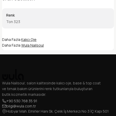
Renk
Ton 323
Daha Fazla
Kalıcı Oje
Daha Fazla
Wula Nailsoul
Wula Nailsoul; salon kalitesinde kalıcı oje, base & top coat
ve tırnak bakım ürünlerini renk tutkunlarıyla buluşturan
butik kozmetik markasıdır.
+90 530 768 35 91
bilgi@wula.com.tr
Hobyar Mah. Emirler Hanı Sk. Çelık İş Merkezı No:3 İÇ Kapı 501