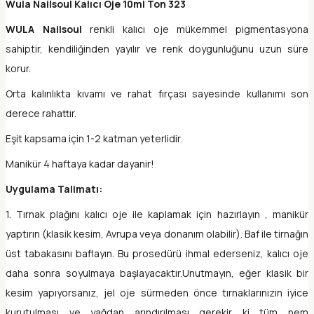
Wula Nailsoul Kalıcı Oje 10ml Ton 323
WULA Nailsoul
renkli kalıcı oje mükemmel pigmentasyona
sahiptir, kendiliğinden yayılır ve renk doygunluğunu uzun süre
korur.
Orta kalınlıkta kıvamı ve rahat fırçası sayesinde kullanımı son
derece rahattır.
Eşit kapsama için 1-2 katman yeterlidir.
Manikür 4 haftaya kadar dayanir!
Uygulama Talimatı:
1. Tırnak plağını kalıcı oje ile kaplamak için hazırlayın , manikür
yaptırın (klasik kesim, Avrupa veya donanım olabilir). Baf ile tirnağın
üst tabakasını baflayın. Bu prosedürü ihmal ederseniz, kalıcı oje
daha sonra soyulmaya başlayacaktır.Unutmayın, eğer klasik bir
kesim yapıyorsanız, jel oje sürmeden önce tırnaklarınızın iyice
kurutulması ve yağdan arındırılması gerekir ki tüm nem