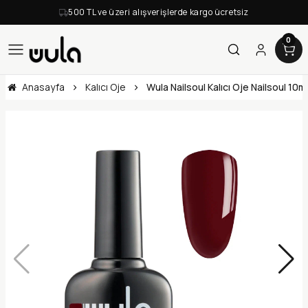
500 TL ve üzeri alışverişlerde kargo ücretsiz
0
Anasayfa
Kalıcı Oje
Wula Nailsoul Kalıcı Oje Nailsoul 10m