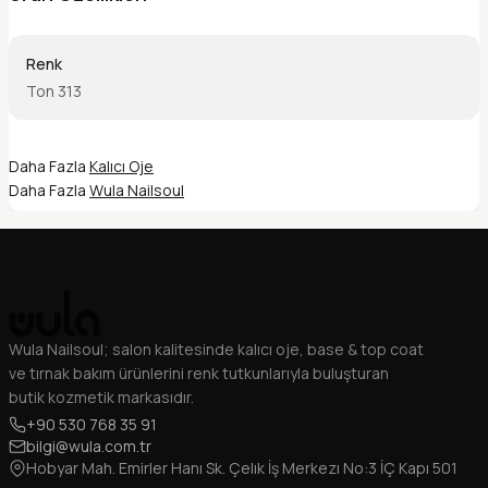
Renk
Ton 313
Daha Fazla
Kalıcı Oje
Daha Fazla
Wula Nailsoul
Wula Nailsoul; salon kalitesinde kalıcı oje, base & top coat
ve tırnak bakım ürünlerini renk tutkunlarıyla buluşturan
butik kozmetik markasıdır.
+90 530 768 35 91
bilgi@wula.com.tr
Hobyar Mah. Emirler Hanı Sk. Çelık İş Merkezı No:3 İÇ Kapı 501