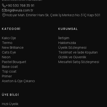
+90 530 768 35 91
bilgi@wula.com.tr
Hobyar Mah. Emirler Hanı Sk. Çelık İş Merkezı No:3 İÇ Kapı 501
KATEGORI
KURUMSAL
Kalıcı Oje
İletişim
Termo
Hakkımızda
New Brilliance
Üyelik Sözleşmesi
Cats Eye
Teslimat ve İade Koşulları
Neon
Gizlilik ve Güvenlik
Pastel Bouquet
Mesafeli Satış Sözleşmesi
Base coat
Top coat
Primer
Aseton & Oje Çıkarıcı
ÜYE BILGI
Hızlı Üyelik