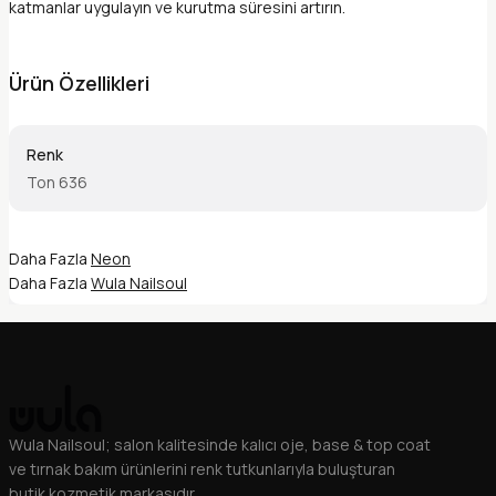
katmanlar uygulayın ve kurutma süresini artırın.
Ürün Özellikleri
Renk
Ton 636
Daha Fazla
Neon
Daha Fazla
Wula Nailsoul
Wula Nailsoul; salon kalitesinde kalıcı oje, base & top coat
ve tırnak bakım ürünlerini renk tutkunlarıyla buluşturan
butik kozmetik markasıdır.