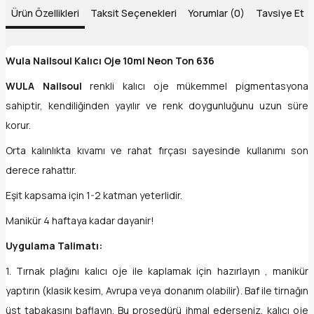
Ürün Özellikleri
Taksit Seçenekleri
Yorumlar (0)
Tavsiye Et
Wula Nailsoul Kalıcı Oje 10ml Neon Ton 636
WULA Nailsoul
renkli kalıcı oje mükemmel pigmentasyona
sahiptir, kendiliğinden yayılır ve renk doygunluğunu uzun süre
korur.
Orta kalınlıkta kıvamı ve rahat fırçası sayesinde kullanımı son
derece rahattır.
Eşit kapsama için 1-2 katman yeterlidir.
Manikür 4 haftaya kadar dayanir!
Uygulama Talimatı:
1. Tırnak plağını kalıcı oje ile kaplamak için hazırlayın , manikür
yaptırın (klasik kesim, Avrupa veya donanım olabilir). Baf ile tirnağın
üst tabakasını baflayın. Bu prosedürü ihmal ederseniz, kalıcı oje