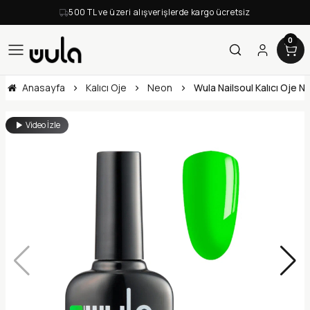
500 TL ve üzeri alışverişlerde kargo ücretsiz
0
Anasayfa
Kalıcı Oje
Neon
Wula Nailsoul Kalıcı Oje 
Video İzle