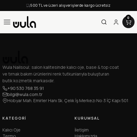
500 TL ve üzeri alışverişlerde kargo ücretsiz
0
Wula Nailsoul; salon kalitesinde kalıcı oje, base & top coat
ve tırnak bakım ürünlerini renk tutkunlarıyla buluşturan
butik kozmetik markasıdır.
+90 530 768 35 91
bilgi@wula.com.tr
Hobyar Mah. Emirler Hanı Sk. Çelık İş Merkezı No:3 İÇ Kapı 501
KATEGORI
KURUMSAL
Kalıcı Oje
İletişim
Termo
Hakkımızda